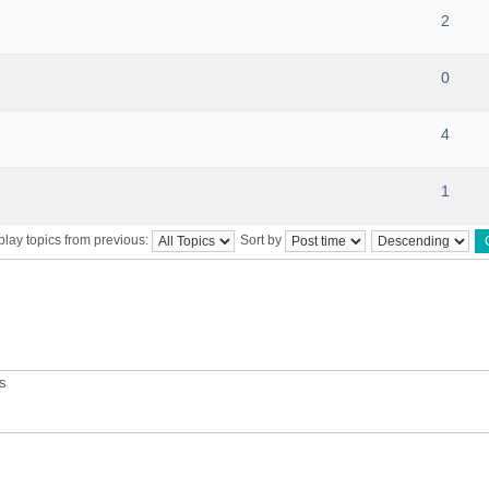
2
0
4
1
play topics from previous:
Sort by
ts