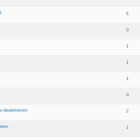
t
6
0
1
1
1
0
 deaktivieren
2
änken
1