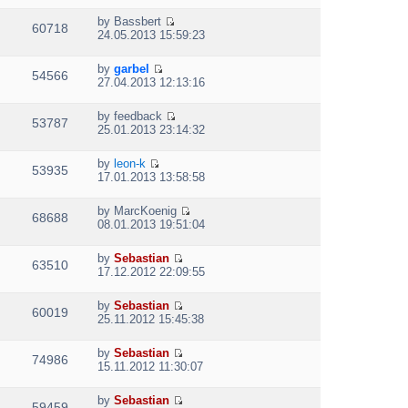
s
h
t
e
t
t
e
p
by
Bassbert
w
e
60718
V
l
o
24.05.2013 15:59:23
t
s
i
a
s
h
t
e
t
t
e
p
by
garbel
w
e
54566
V
l
o
27.04.2013 12:13:16
t
s
i
a
s
h
t
e
t
t
e
p
by
feedback
w
e
53787
V
l
o
25.01.2013 23:14:32
t
s
i
a
s
h
t
e
t
t
e
p
by
leon-k
w
e
53935
V
l
o
17.01.2013 13:58:58
t
s
i
a
s
h
t
e
t
t
e
p
by
MarcKoenig
w
e
68688
V
l
o
08.01.2013 19:51:04
t
s
i
a
s
h
t
e
t
t
e
p
by
Sebastian
w
e
63510
V
l
o
17.12.2012 22:09:55
t
s
i
a
s
h
t
e
t
t
e
p
by
Sebastian
w
e
60019
V
l
o
25.11.2012 15:45:38
t
s
i
a
s
h
t
e
t
t
e
p
by
Sebastian
w
e
74986
V
l
o
15.11.2012 11:30:07
t
s
i
a
s
h
t
e
t
t
e
p
by
Sebastian
w
e
59459