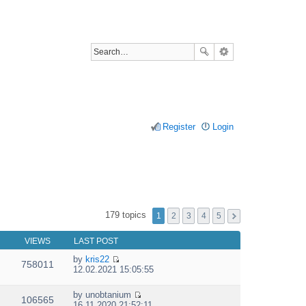
Register
Login
179 topics
1
2
3
4
5
VIEWS
LAST POST
by
kris22
758011
V
12.02.2021 15:05:55
i
e
by
unobtanium
w
106565
V
16.11.2020 21:52:11