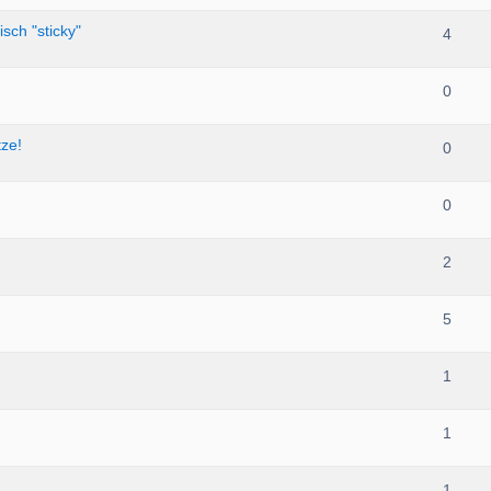
sch "sticky"
4
0
tze!
0
0
2
5
1
1
1