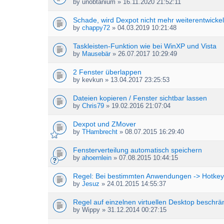
by
unobtanium
» 16.11.2020 21:52:11
Schade, wird Dexpot nicht mehr weiterentwickel
by
chappy72
» 04.03.2019 10:21:48
Taskleisten-Funktion wie bei WinXP und Vista
by
Mausebär
» 26.07.2017 10:29:49
2 Fenster überlappen
by
kevkun
» 13.04.2017 23:25:53
Dateien kopieren / Fenster sichtbar lassen
by
Chris79
» 19.02.2016 21:07:04
Dexpot und ZMover
by
THambrecht
» 08.07.2015 16:29:40
Fensterverteilung automatisch speichern
by
ahoernlein
» 07.08.2015 10:44:15
Regel: Bei bestimmten Anwendungen -> Hotkeys
by
Jesuz
» 24.01.2015 14:55:37
Regel auf einzelnen virtuellen Desktop beschr
by
Wippy
» 31.12.2014 00:27:15