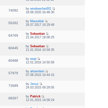
t
i
h
e
e
by
windowsfan001
w
74092
V
l
18.08.2020 16:48:30
t
i
a
h
e
t
e
by
Mausebär
w
e
55262
V
l
26.07.2017 10:29:49
t
s
i
a
h
t
e
t
e
p
by
Sebastian
w
e
64769
V
l
o
21.04.2017 18:08:25
t
s
i
a
s
h
t
e
t
t
e
p
by
Sebastian
w
e
60445
V
l
o
21.02.2016 10:59:35
t
s
i
a
s
h
t
e
t
t
e
p
by
wupi
w
e
60488
V
l
o
12.01.2016 14:50:58
t
s
i
a
s
h
t
e
t
t
e
p
by
ahoernlein
w
e
57979
V
l
o
07.08.2015 10:44:15
t
s
i
a
s
h
t
e
t
t
e
p
by
Jesuz
w
e
72689
V
l
o
24.03.2015 09:29:05
t
s
i
a
s
h
t
e
t
t
e
p
by
Patrick
w
e
68267
V
l
o
12.01.2015 14:09:24
t
s
i
a
s
h
t
e
t
t