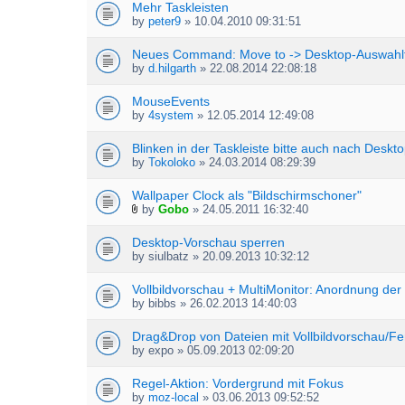
Mehr Taskleisten
by
peter9
» 10.04.2010 09:31:51
Neues Command: Move to -> Desktop-Auswahlf
by
d.hilgarth
» 22.08.2014 22:08:18
MouseEvents
by
4system
» 12.05.2014 12:49:08
Blinken in der Taskleiste bitte auch nach Desk
by
Tokoloko
» 24.03.2014 08:29:39
Wallpaper Clock als "Bildschirmschoner"
by
Gobo
» 24.05.2011 16:32:40
A
t
Desktop-Vorschau sperren
t
by
siulbatz
» 20.09.2013 10:32:12
a
c
h
Vollbildvorschau + MultiMonitor: Anordnung der
m
by
bibbs
» 26.02.2013 14:40:03
e
n
Drag&Drop von Dateien mit Vollbildvorschau/Fe
t
by
expo
» 05.09.2013 02:09:20
(
s
Regel-Aktion: Vordergrund mit Fokus
)
by
moz-local
» 03.06.2013 09:52:52