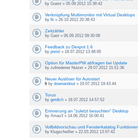
by
Guest
» 05.09.2012 15:38:42
Verknüpfung Multimonitor mit Virtual Desktops
by
fti
» 26.10.2012 20:38:43
Zeitzähler
by
Gast
» 06.09.2012 09:30:08
Feedback zu Dexpot 1.6
by
preisl
» 18.07.2012 13:48:05
Option für MasterPW abfragen bei Update
by
zufriedener Nutzer
» 29.07.2012 15:51:36
Neuer Auslöser für Autostart
by
downandout
» 19.07.2012 19:43:44
A
t
Torus
t
by
gerdich
» 18.07.2012 14:57:52
a
c
h
Erinnerung an "zuletzt besuchten" Desktop
m
by
Xmas3
» 14.06.2012 16:00:41
e
n
Vollbildvorschau und Fensterkatalog Funktione
t
by
Klugscheißer
» 22.03.2012 13:07:42
(