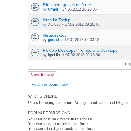
s
Bildschirm gezielt einfrieren
)
by
Urmel
» 27.05.2012 10:23:06
Infos im Tooltip
by
XCross
» 17.02.2012 09:15:40
Metadesktop
by
gerdich
» 19.01.2012 12:00:12
Flexible Desktops / Temporäre Desktops
by
bpahlke
» 07.02.2012 20:26:36
Dis
New Topic
Return to Board Index
WHO IS ONLINE
Users browsing this forum: No registered users and 84 gues
FORUM PERMISSIONS
You
can
post new topics in this forum
You
can
reply to topics in this forum
You
cannot
edit your posts in this forum