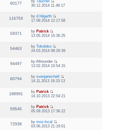
e
p
by
Taucher
w
e
60177
V
l
o
30.12.2014 11:48:17
t
s
i
a
s
h
t
e
t
t
e
p
by
d.hilgarth
w
e
116759
V
l
o
17.09.2014 12:17:58
t
s
i
a
s
h
t
e
t
t
e
p
by
Patrick
w
e
59371
V
l
o
13.05.2014 15:36:25
t
s
i
a
s
h
t
e
t
t
e
p
by
Tokoloko
w
e
54463
V
l
o
24.03.2014 08:29:39
t
s
i
a
s
h
t
e
t
t
e
p
by
Allrounder
w
e
94497
V
l
o
13.02.2014 10:54:15
t
s
i
a
s
h
t
e
t
t
e
p
by
svenjareichelt
w
e
60794
V
l
o
14.11.2013 19:33:13
t
s
i
a
s
h
t
e
t
t
e
p
by
Patrick
w
e
188991
V
l
o
14.10.2013 22:54:21
t
s
i
a
s
h
t
e
t
t
e
p
by
Patrick
w
e
59545
V
l
o
05.09.2013 17:36:22
t
s
i
a
s
h
t
e
t
t
e
p
by
moz-local
w
e
72938
V
l
o
03.06.2013 21:19:01
t
s
i
a