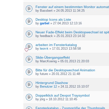
Fenster auf einem bestimmten Monitor automati
by
Bassbert
» 24.05.2013 11:34:25
Desktop Icons als Liste
by
garbel
» 27.04.2013 12:13:16
Neuer Fade-Effekt beim Desktopwechsel ist spi
by
feedback
» 25.01.2013 23:14:32
arbeiten im Fensterkatalog
by
leon-k
» 17.01.2013 13:58:58
Slide-Übergangseffekt
by
MarcKoenig
» 05.01.2013 21:20:03
Bitte für die Desktopwechsel Animation
by
future
» 20.01.2012 21:11:48
Hintergrund Diashow
by
Benutzer 12
» 24.11.2012 15:10:07
Doppelklick auf Dexpot Traysymbol
by
jörg
» 18.10.2012 11:10:45
Fensterkatalog - Zoomgröße der Thumbnails