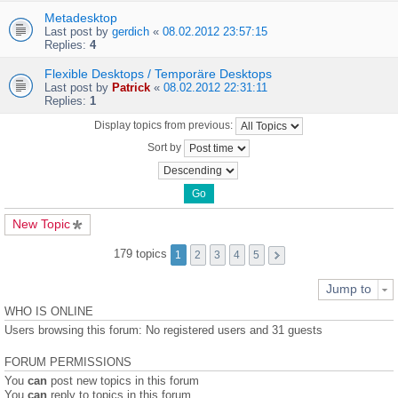
Metadesktop
Last post by
gerdich
«
08.02.2012 23:57:15
Replies:
4
Flexible Desktops / Temporäre Desktops
Last post by
Patrick
«
08.02.2012 22:31:11
Replies:
1
Display topics from previous:
Sort by
New Topic
179 topics
1
2
3
4
5
Jump to
WHO IS ONLINE
Users browsing this forum: No registered users and 31 guests
FORUM PERMISSIONS
You
can
post new topics in this forum
You
can
reply to topics in this forum