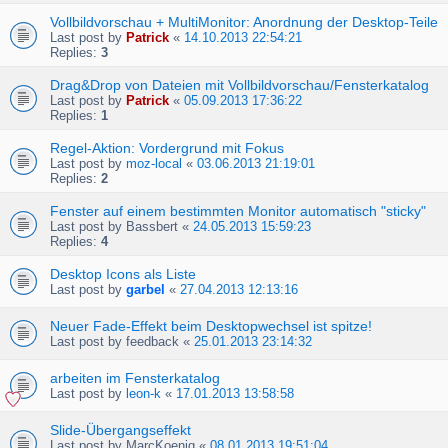
Vollbildvorschau + MultiMonitor: Anordnung der Desktop-Teile
Last post by
Patrick
«
14.10.2013 22:54:21
Replies:
3
Drag&Drop von Dateien mit Vollbildvorschau/Fensterkatalog
Last post by
Patrick
«
05.09.2013 17:36:22
Replies:
1
Regel-Aktion: Vordergrund mit Fokus
Last post by
moz-local
«
03.06.2013 21:19:01
Replies:
2
Fenster auf einem bestimmten Monitor automatisch "sticky"
Last post by
Bassbert
«
24.05.2013 15:59:23
Replies:
4
Desktop Icons als Liste
Last post by
garbel
«
27.04.2013 12:13:16
Neuer Fade-Effekt beim Desktopwechsel ist spitze!
Last post by
feedback
«
25.01.2013 23:14:32
arbeiten im Fensterkatalog
Last post by
leon-k
«
17.01.2013 13:58:58
Slide-Übergangseffekt
Last post by
MarcKoenig
«
08.01.2013 19:51:04