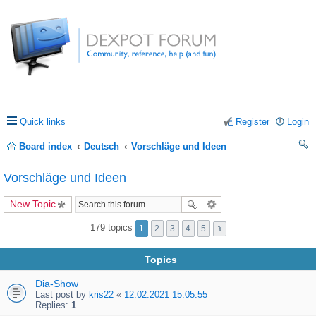
Quick links
Register
Login
Board index
Deutsch
Vorschläge und Ideen
ea
Vorschläge und Ideen
rc
New Topic
h
179 topics
1
2
3
4
5
Topics
Dia-Show
Last post by
kris22
«
12.02.2021 15:05:55
Replies:
1