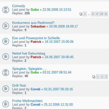
Comedy
Last post by
Gobo
«
22.06.2009 15:13:51
Replies:
206
1
…
8
9
10
11
Konkurrenz aus Redmond?
Last post by
Sebastian
«
24.09.2008 19:09:17
Replies:
9
Exe und Powerpoint in Schleife
Last post by
Patrick
«
18.10.2007 15:00:06
Replies:
1
Nebel hat Geburtstag
Last post by
Patrick
«
24.06.2007 20:00:45
Replies:
2
Spieglein, Spieglein ...
Last post by
Gobo
«
03.01.2007 09:51:44
Replies:
40
1
2
3
Grill-Test
Last post by
Consti
«
02.01.2007 00:29:16
Replies:
1
Frohe Weihnachten
Last post by
Consti
«
25.12.2006 12:31:00
Replies:
2