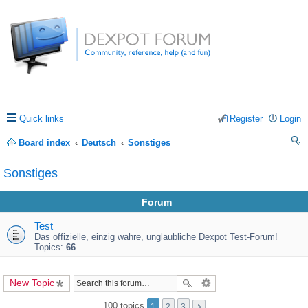
Quick links
Register
Login
Board index
Deutsch
Sonstiges
ea
Sonstiges
rc
Forum
h
Test
Das offizielle, einzig wahre, unglaubliche Dexpot Test-Forum!
Topics:
66
New Topic
100 topics
1
2
3