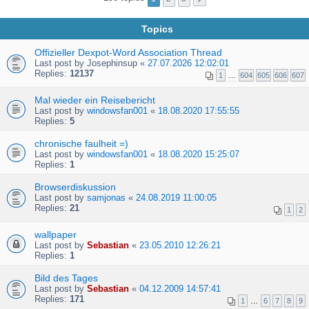
Topics
Offizieller Dexpot-Word Association Thread
Last post by
Josephinsup
«
27.07.2026 12:02:01
Replies:
12137
1
…
604
605
606
607
Mal wieder ein Reisebericht
Last post by
windowsfan001
«
18.08.2020 17:55:55
Replies:
5
chronische faulheit =)
Last post by
windowsfan001
«
18.08.2020 15:25:07
Replies:
1
Browserdiskussion
Last post by
samjonas
«
24.08.2019 11:00:05
Replies:
21
1
2
wallpaper
Last post by
Sebastian
«
23.05.2010 12:26:21
Replies:
1
Bild des Tages
Last post by
Sebastian
«
04.12.2009 14:57:41
Replies:
171
1
…
6
7
8
9