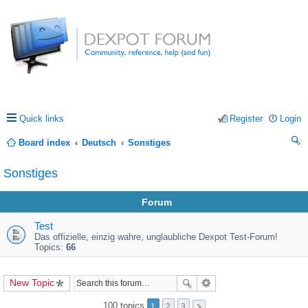
Quick links
Register
Login
Board index
Deutsch
Sonstiges
ea
Sonstiges
rc
Forum
h
Test
Das offizielle, einzig wahre, unglaubliche Dexpot Test-Forum!
Topics:
66
New Topic
100 topics
1
2
3