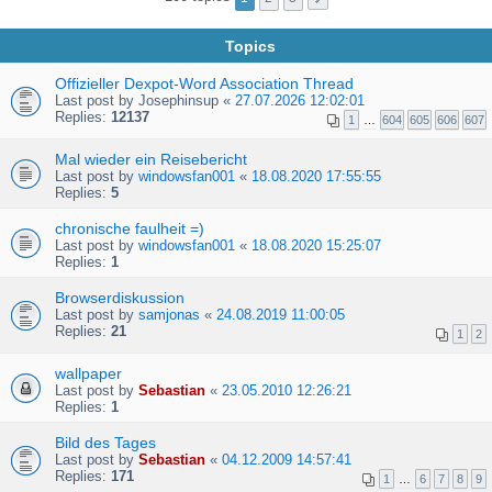
Topics
Offizieller Dexpot-Word Association Thread
Last post by
Josephinsup
«
27.07.2026 12:02:01
Replies:
12137
1
…
604
605
606
607
Mal wieder ein Reisebericht
Last post by
windowsfan001
«
18.08.2020 17:55:55
Replies:
5
chronische faulheit =)
Last post by
windowsfan001
«
18.08.2020 15:25:07
Replies:
1
Browserdiskussion
Last post by
samjonas
«
24.08.2019 11:00:05
Replies:
21
1
2
wallpaper
Last post by
Sebastian
«
23.05.2010 12:26:21
Replies:
1
Bild des Tages
Last post by
Sebastian
«
04.12.2009 14:57:41
Replies:
171
1
…
6
7
8
9