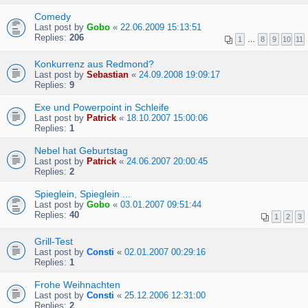
Comedy
Last post by
Gobo
«
22.06.2009 15:13:51
Replies:
206
1
…
8
9
10
11
Konkurrenz aus Redmond?
Last post by
Sebastian
«
24.09.2008 19:09:17
Replies:
9
Exe und Powerpoint in Schleife
Last post by
Patrick
«
18.10.2007 15:00:06
Replies:
1
Nebel hat Geburtstag
Last post by
Patrick
«
24.06.2007 20:00:45
Replies:
2
Spieglein, Spieglein ...
Last post by
Gobo
«
03.01.2007 09:51:44
Replies:
40
1
2
3
Grill-Test
Last post by
Consti
«
02.01.2007 00:29:16
Replies:
1
Frohe Weihnachten
Last post by
Consti
«
25.12.2006 12:31:00
Replies:
2