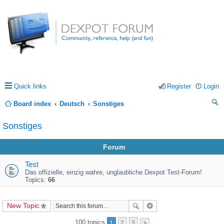
Quick links
Register
Login
Board index
Deutsch
Sonstiges
ea
Sonstiges
rc
Forum
h
Test
Das offizielle, einzig wahre, unglaubliche Dexpot Test-Forum!
Topics:
66
New Topic
100 topics
1
2
3