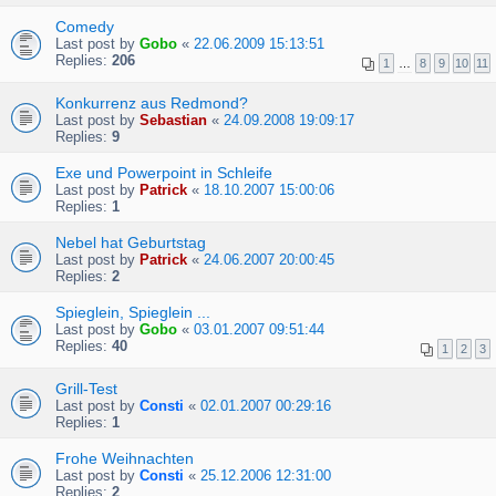
Comedy
Last post by
Gobo
«
22.06.2009 15:13:51
Replies:
206
1
…
8
9
10
11
Konkurrenz aus Redmond?
Last post by
Sebastian
«
24.09.2008 19:09:17
Replies:
9
Exe und Powerpoint in Schleife
Last post by
Patrick
«
18.10.2007 15:00:06
Replies:
1
Nebel hat Geburtstag
Last post by
Patrick
«
24.06.2007 20:00:45
Replies:
2
Spieglein, Spieglein ...
Last post by
Gobo
«
03.01.2007 09:51:44
Replies:
40
1
2
3
Grill-Test
Last post by
Consti
«
02.01.2007 00:29:16
Replies:
1
Frohe Weihnachten
Last post by
Consti
«
25.12.2006 12:31:00
Replies:
2