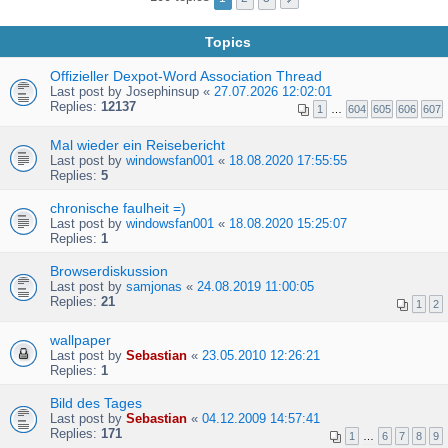
Topics
Offizieller Dexpot-Word Association Thread
Last post by
Josephinsup
«
27.07.2026 12:02:01
Replies:
12137
1
…
604
605
606
607
Mal wieder ein Reisebericht
Last post by
windowsfan001
«
18.08.2020 17:55:55
Replies:
5
chronische faulheit =)
Last post by
windowsfan001
«
18.08.2020 15:25:07
Replies:
1
Browserdiskussion
Last post by
samjonas
«
24.08.2019 11:00:05
Replies:
21
1
2
wallpaper
Last post by
Sebastian
«
23.05.2010 12:26:21
Replies:
1
Bild des Tages
Last post by
Sebastian
«
04.12.2009 14:57:41
Replies:
171
1
…
6
7
8
9