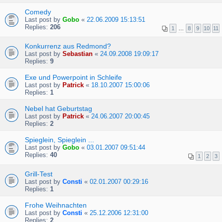
Comedy
Last post by
Gobo
«
22.06.2009 15:13:51
Replies:
206
1
…
8
9
10
11
Konkurrenz aus Redmond?
Last post by
Sebastian
«
24.09.2008 19:09:17
Replies:
9
Exe und Powerpoint in Schleife
Last post by
Patrick
«
18.10.2007 15:00:06
Replies:
1
Nebel hat Geburtstag
Last post by
Patrick
«
24.06.2007 20:00:45
Replies:
2
Spieglein, Spieglein ...
Last post by
Gobo
«
03.01.2007 09:51:44
Replies:
40
1
2
3
Grill-Test
Last post by
Consti
«
02.01.2007 00:29:16
Replies:
1
Frohe Weihnachten
Last post by
Consti
«
25.12.2006 12:31:00
Replies:
2