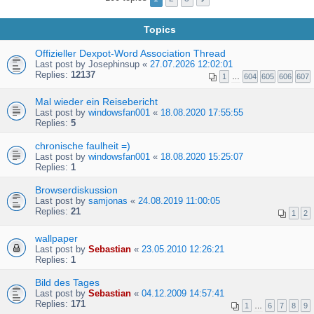
Topics
Offizieller Dexpot-Word Association Thread
Last post by
Josephinsup
«
27.07.2026 12:02:01
Replies:
12137
1
…
604
605
606
607
Mal wieder ein Reisebericht
Last post by
windowsfan001
«
18.08.2020 17:55:55
Replies:
5
chronische faulheit =)
Last post by
windowsfan001
«
18.08.2020 15:25:07
Replies:
1
Browserdiskussion
Last post by
samjonas
«
24.08.2019 11:00:05
Replies:
21
1
2
wallpaper
Last post by
Sebastian
«
23.05.2010 12:26:21
Replies:
1
Bild des Tages
Last post by
Sebastian
«
04.12.2009 14:57:41
Replies:
171
1
…
6
7
8
9