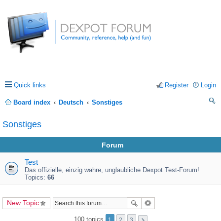
Quick links
Register
Login
Board index
Deutsch
Sonstiges
ea
Sonstiges
rc
Forum
h
Test
Das offizielle, einzig wahre, unglaubliche Dexpot Test-Forum!
Topics:
66
New Topic
100 topics
1
2
3