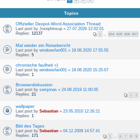
Topics
Offizieller Dexpot-Word Association Thread
Last post by
Josephinsup
«
27.07.2026 12:02:01
Replies:
12137
1
…
604
605
606
607
Mal wieder ein Reisebericht
Last post by
windowsfan001
«
18.08.2020 17:55:55
Replies:
5
chronische faulheit =)
Last post by
windowsfan001
«
18.08.2020 15:25:07
Replies:
1
Browserdiskussion
Last post by
samjonas
«
24.08.2019 11:00:05
Replies:
21
1
2
wallpaper
Last post by
Sebastian
«
23.05.2010 12:26:21
Replies:
1
Bild des Tages
Last post by
Sebastian
«
04.12.2009 14:57:41
Replies:
171
1
…
6
7
8
9