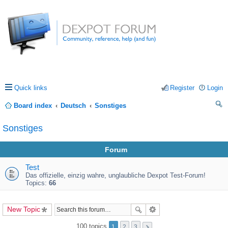
Quick links
Register
Login
Board index
Deutsch
Sonstiges
ea
Sonstiges
rc
Forum
h
Test
Das offizielle, einzig wahre, unglaubliche Dexpot Test-Forum!
Topics:
66
New Topic
100 topics
1
2
3