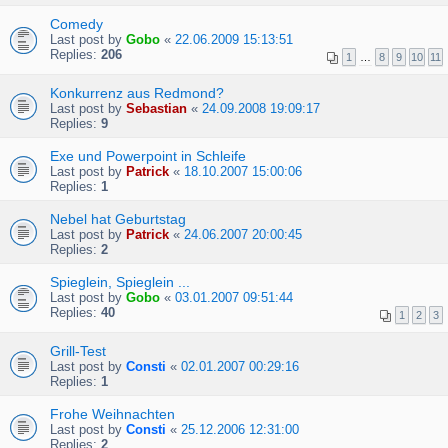
Comedy
Last post by
Gobo
«
22.06.2009 15:13:51
Replies:
206
1
…
8
9
10
11
Konkurrenz aus Redmond?
Last post by
Sebastian
«
24.09.2008 19:09:17
Replies:
9
Exe und Powerpoint in Schleife
Last post by
Patrick
«
18.10.2007 15:00:06
Replies:
1
Nebel hat Geburtstag
Last post by
Patrick
«
24.06.2007 20:00:45
Replies:
2
Spieglein, Spieglein ...
Last post by
Gobo
«
03.01.2007 09:51:44
Replies:
40
1
2
3
Grill-Test
Last post by
Consti
«
02.01.2007 00:29:16
Replies:
1
Frohe Weihnachten
Last post by
Consti
«
25.12.2006 12:31:00
Replies:
2