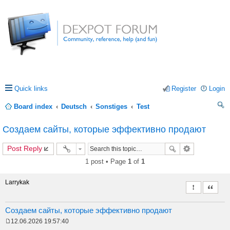
Quick links
Register
Login
Board index
Deutsch
Sonstiges
Test
ea
Создаем сайты, которые эффективно продают
rc
Post Reply
h
1 post • Page
1
of
1
Larrykak
Report this 
Quote
Создаем сайты, которые эффективно продают
12.06.2026 19:57:40
P