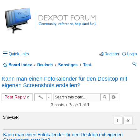
Quick links
Register
Login
Board index
Deutsch
Sonstiges
Test
ea
Kann man einen Fotokalender für den Desktop mit
rc
eigenen Screenshots erstellen?
h
Post Reply
3 posts • Page
1
of
1
SheykeR
Report this 
Quote
Kann man einen Fotokalender für den Desktop mit eigenen