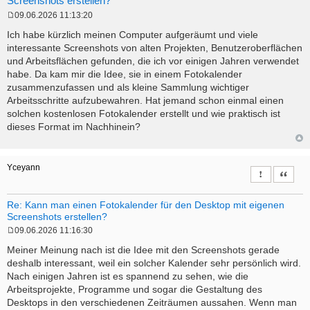
Screenshots erstellen?
09.06.2026 11:13:20
P
o
Ich habe kürzlich meinen Computer aufgeräumt und viele
s
interessante Screenshots von alten Projekten, Benutzeroberflächen
t
und Arbeitsflächen gefunden, die ich vor einigen Jahren verwendet
habe. Da kam mir die Idee, sie in einem Fotokalender
zusammenzufassen und als kleine Sammlung wichtiger
Arbeitsschritte aufzubewahren. Hat jemand schon einmal einen
solchen kostenlosen Fotokalender erstellt und wie praktisch ist
dieses Format im Nachhinein?
Yceyann
Report this 
Quote
Re: Kann man einen Fotokalender für den Desktop mit eigenen
Screenshots erstellen?
09.06.2026 11:16:30
P
o
Meiner Meinung nach ist die Idee mit den Screenshots gerade
s
deshalb interessant, weil ein solcher Kalender sehr persönlich wird.
t
Nach einigen Jahren ist es spannend zu sehen, wie die
Arbeitsprojekte, Programme und sogar die Gestaltung des
Desktops in den verschiedenen Zeiträumen aussahen. Wenn man