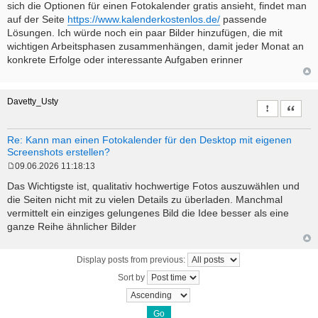
sich die Optionen für einen Fotokalender gratis ansieht, findet man
auf der Seite
https://www.kalenderkostenlos.de/
passende
Lösungen. Ich würde noch ein paar Bilder hinzufügen, die mit
wichtigen Arbeitsphasen zusammenhängen, damit jeder Monat an
konkrete Erfolge oder interessante Aufgaben erinner
Davetty_Usty
Report this 
Quote
Re: Kann man einen Fotokalender für den Desktop mit eigenen
Screenshots erstellen?
09.06.2026 11:18:13
P
o
Das Wichtigste ist, qualitativ hochwertige Fotos auszuwählen und
s
die Seiten nicht mit zu vielen Details zu überladen. Manchmal
t
vermittelt ein einziges gelungenes Bild die Idee besser als eine
ganze Reihe ähnlicher Bilder
Display posts from previous:
Sort by