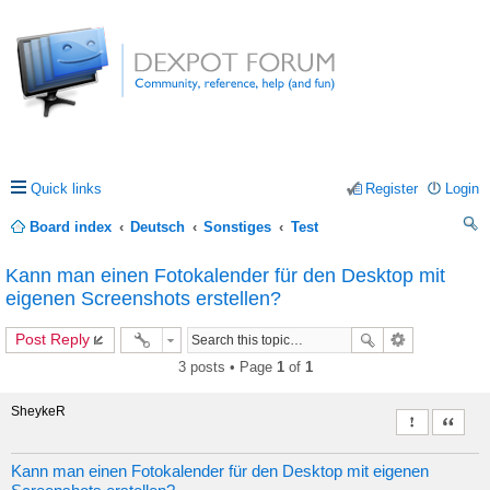
Quick links
Register
Login
Board index
Deutsch
Sonstiges
Test
ea
Kann man einen Fotokalender für den Desktop mit
rc
eigenen Screenshots erstellen?
h
Post Reply
3 posts • Page
1
of
1
SheykeR
Report this 
Quote
Kann man einen Fotokalender für den Desktop mit eigenen