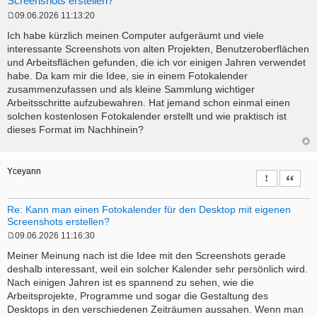
Screenshots erstellen?
09.06.2026 11:13:20
P
o
Ich habe kürzlich meinen Computer aufgeräumt und viele
s
interessante Screenshots von alten Projekten, Benutzeroberflächen
t
und Arbeitsflächen gefunden, die ich vor einigen Jahren verwendet
habe. Da kam mir die Idee, sie in einem Fotokalender
zusammenzufassen und als kleine Sammlung wichtiger
Arbeitsschritte aufzubewahren. Hat jemand schon einmal einen
solchen kostenlosen Fotokalender erstellt und wie praktisch ist
dieses Format im Nachhinein?
Yceyann
Report this 
Quote
Re: Kann man einen Fotokalender für den Desktop mit eigenen
Screenshots erstellen?
09.06.2026 11:16:30
P
o
Meiner Meinung nach ist die Idee mit den Screenshots gerade
s
deshalb interessant, weil ein solcher Kalender sehr persönlich wird.
t
Nach einigen Jahren ist es spannend zu sehen, wie die
Arbeitsprojekte, Programme und sogar die Gestaltung des
Desktops in den verschiedenen Zeiträumen aussahen. Wenn man