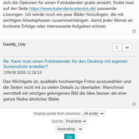
sich die Optionen für einen Fotokalender gratis ansieht, findet man
auf der Seite
https://www.kalenderkostenlos.de/
passende
Lösungen. Ich würde noch ein paar Bilder hinzufügen, die mit
wichtigen Arbeitsphasen zusammenhängen, damit jeder Monat an
konkrete Erfolge oder interessante Aufgaben erinner
Davetty_Usty
Report this 
Quote
Re: Kann man einen Fotokalender für den Desktop mit eigenen
Screenshots erstellen?
09.06.2026 11:18:13
P
o
Das Wichtigste ist, qualitativ hochwertige Fotos auszuwählen und
s
die Seiten nicht mit zu vielen Details zu überladen. Manchmal
t
vermittelt ein einziges gelungenes Bild die Idee besser als eine
ganze Reihe ähnlicher Bilder
Display posts from previous:
Sort by