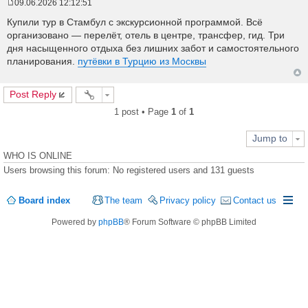
09.06.2026 12:12:51
P
o
Купили тур в Стамбул с экскурсионной программой. Всё
s
организовано — перелёт, отель в центре, трансфер, гид. Три
t
дня насыщенного отдыха без лишних забот и самостоятельного
планирования.
путёвки в Турцию из Москвы
Post Reply
1 post • Page
1
of
1
Jump to
WHO IS ONLINE
Users browsing this forum: No registered users and 131 guests
Board index
The team
Privacy policy
Contact us
Powered by
phpBB
® Forum Software © phpBB Limited