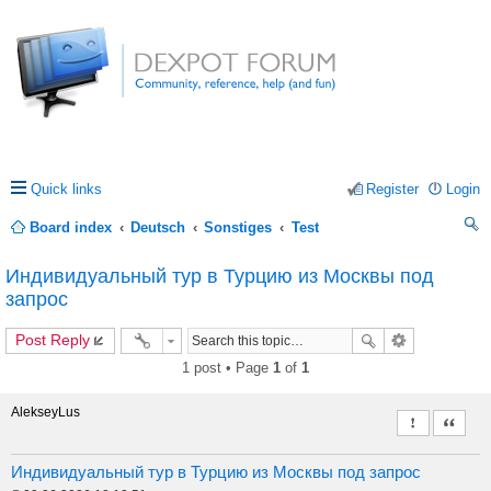
Quick links
Register
Login
Board index
Deutsch
Sonstiges
Test
ea
Индивидуальный тур в Турцию из Москвы под
rc
запрос
h
Post Reply
1 post • Page
1
of
1
AlekseyLus
Report this 
Quote
Индивидуальный тур в Турцию из Москвы под запрос