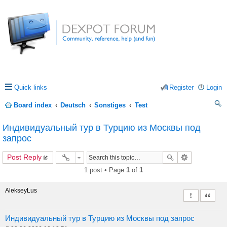
Quick links
Register
Login
Board index
Deutsch
Sonstiges
Test
ea
Индивидуальный тур в Турцию из Москвы под
rc
запрос
h
Post Reply
1 post • Page
1
of
1
AlekseyLus
Report this 
Quote
Индивидуальный тур в Турцию из Москвы под запрос