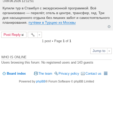
09.06.2026 12:12:51
P
o
Купили тур в Стамбул с экскурсионной программой. Всё
s
организовано — перелёт, отель в центре, трансфер, гид. Три
t
дня насыщенного отдыха без лишних забот и самостоятельного
планирования.
путёвки в Турцию из Москвы
Post Reply
1 post • Page
1
of
1
Jump to
WHO IS ONLINE
Users browsing this forum: No registered users and 143 guests
Board index
The team
Privacy policy
Contact us
Powered by
phpBB
® Forum Software © phpBB Limited