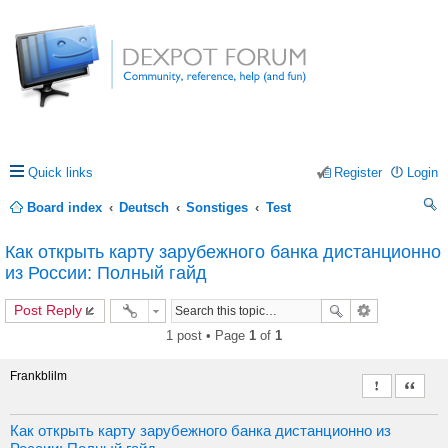
Quick links
Register
Login
Board index
Deutsch
Sonstiges
Test
ea
Как открыть карту зарубежного банка дистанционно
rc
из России: Полный гайд
h
Post Reply
1 post • Page
1
of
1
Frankblilm
Report this 
Quote
Как открыть карту зарубежного банка дистанционно из