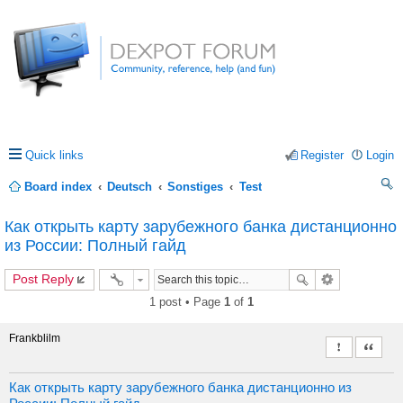
Quick links
Register
Login
Board index
Deutsch
Sonstiges
Test
ea
Как открыть карту зарубежного банка дистанционно
rc
из России: Полный гайд
h
Post Reply
1 post • Page
1
of
1
Frankblilm
Report this 
Quote
Как открыть карту зарубежного банка дистанционно из