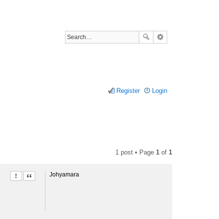
Register
Login
1 post • Page
1
of
1
Johyamara
Report this post
Quote