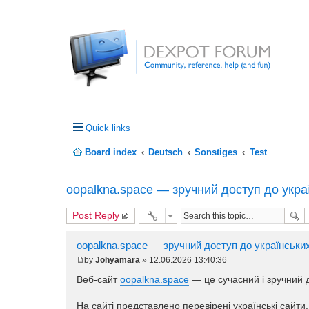
Quick links
Board index
Deutsch
Sonstiges
Test
oopalkna.space — зручний доступ до укра
Post Reply
oopalkna.space — зручний доступ до українських
by
Johyamara
»
12.06.2026 13:40:36
P
o
Веб-сайт
oopalkna.space
— це сучасний і зручний 
s
t
На сайті представлено перевірені українські сайти.