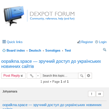
Quick links
Register
Login
Board index
Deutsch
Sonstiges
Test
ea
oopalkna.space — зручний доступ до українських
rc
новинних сайтів
h
Post Reply
1 post • Page
1
of
1
Johyamara
Report this 
Quote
oopalkna.space — зручний доступ до українських новинних