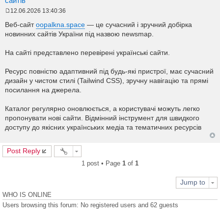
сайтів
12.06.2026 13:40:36
P
o
Веб-сайт
oopalkna.space
— це сучасний і зручний добірка
s
новинних сайтів України під назвою newsmap.
t
На сайті представлено перевірені українські сайти.
Ресурс повністю адаптивний під будь-які пристрої, має сучасний
дизайн у чистом стилі (Tailwind CSS), зручну навігацію та прямі
посилання на джерела.
Каталог регулярно оновлюється, а користувачі можуть легко
пропонувати нові сайти. Відмінний інструмент для швидкого
доступу до якісних українських медіа та тематичних ресурсів
Post Reply
1 post • Page
1
of
1
Jump to
WHO IS ONLINE
Users browsing this forum: No registered users and 62 guests