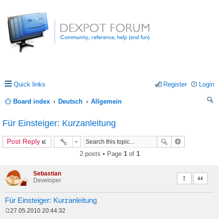
Quick links
Register
Login
Board index
Deutsch
Allgemein
ea
Für Einsteiger: Kurzanleitung
rc
Post Reply
h
2 posts • Page
1
of
1
Sebastian
Report this 
Quote
Developer
Für Einsteiger: Kurzanleitung
27.05.2010 20:44:32
P