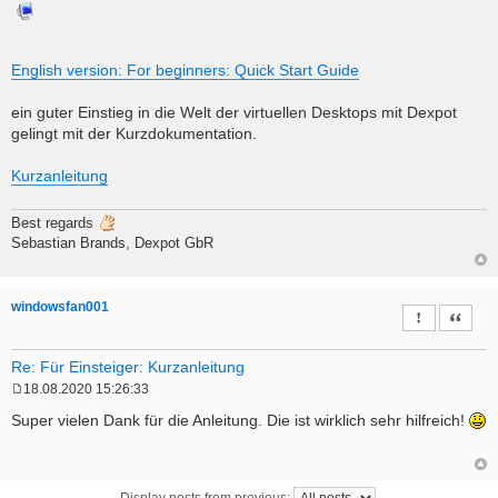
o
s
t
English version: For beginners: Quick Start Guide
ein guter Einstieg in die Welt der virtuellen Desktops mit Dexpot
gelingt mit der Kurzdokumentation.
Kurzanleitung
Best regards
Sebastian Brands, Dexpot GbR
windowsfan001
Report this 
Quote
Re: Für Einsteiger: Kurzanleitung
18.08.2020 15:26:33
P
o
Super vielen Dank für die Anleitung. Die ist wirklich sehr hilfreich!
s
t
Display posts from previous: