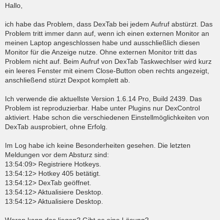
o
Hallo,
s
t
ich habe das Problem, dass DexTab bei jedem Aufruf abstürzt. Das
Problem tritt immer dann auf, wenn ich einen externen Monitor an
meinen Laptop angeschlossen habe und ausschließlich diesen
Monitor für die Anzeige nutze. Ohne externen Monitor tritt das
Problem nicht auf. Beim Aufruf von DexTab Taskwechlser wird kurz
ein leeres Fenster mit einem Close-Button oben rechts angezeigt,
anschließend stürzt Dexpot komplett ab.
Ich verwende die aktuellste Version 1.6.14 Pro, Build 2439. Das
Problem ist reproduzierbar. Habe unter Plugins nur DexControl
aktiviert. Habe schon die verschiedenen Einstellmöglichkeiten von
DexTab ausprobiert, ohne Erfolg.
Im Log habe ich keine Besonderheiten gesehen. Die letzten
Meldungen vor dem Absturz sind:
13:54:09> Registriere Hotkeys.
13:54:12> Hotkey 405 betätigt.
13:54:12> DexTab geöffnet.
13:54:12> Aktualisiere Desktop.
13:54:12> Aktualisiere Desktop.
Woran kann das liegen? Gibt es eine Lösung?