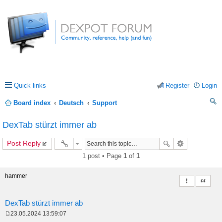
Quick links
Register
Login
Board index
Deutsch
Support
ea
DexTab stürzt immer ab
rc
Post Reply
h
1 post • Page
1
of
1
hammer
Report this 
Quote
DexTab stürzt immer ab
23.05.2024 13:59:07
P