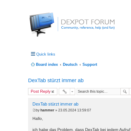
Quick links
Board index
Deutsch
Support
DexTab stürzt immer ab
Post Reply
DexTab stürzt immer ab
by
hammer
»
23.05.2024 13:59:07
P
o
Hallo,
s
t
ich habe das Problem, dass DexTab bei jedem Aufruf 