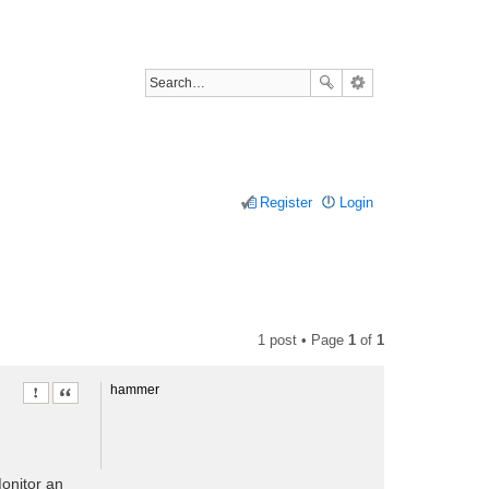
Register
Login
1 post • Page
1
of
1
hammer
Report this post
Quote
onitor an