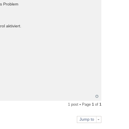
as Problem
l aktiviert.
1 post • Page
1
of
1
Jump to