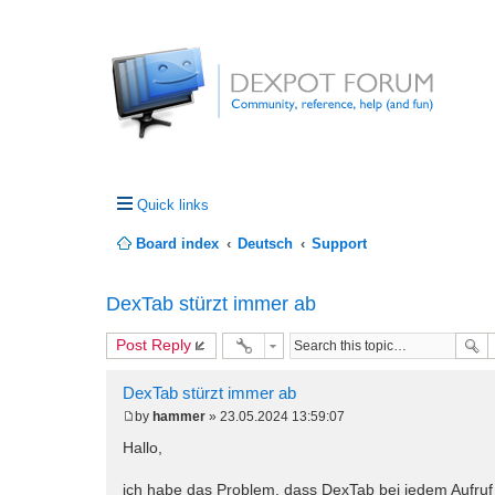
Quick links
Board index
Deutsch
Support
DexTab stürzt immer ab
Post Reply
DexTab stürzt immer ab
by
hammer
»
23.05.2024 13:59:07
P
o
Hallo,
s
t
ich habe das Problem, dass DexTab bei jedem Aufruf 