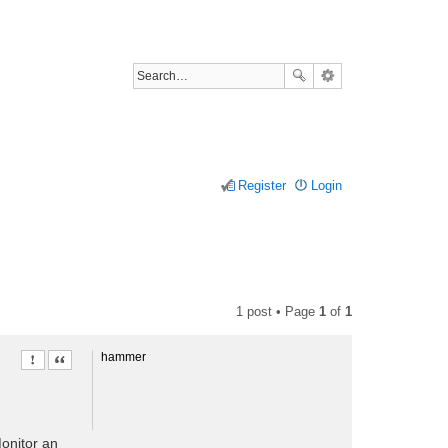
Register
Login
1 post • Page
1
of
1
hammer
Report this post
Quote
onitor an