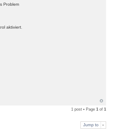
as Problem
l aktiviert.
1 post • Page
1
of
1
Jump to