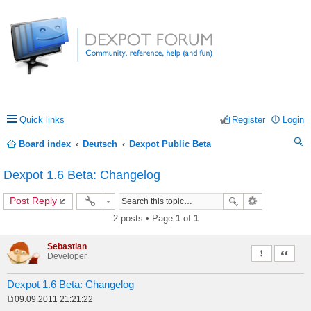
Quick links
Register
Login
Board index
Deutsch
Dexpot Public Beta
ea
Dexpot 1.6 Beta: Changelog
rc
Post Reply
h
2 posts • Page
1
of
1
Sebastian
Report this 
Quote
Developer
Dexpot 1.6 Beta: Changelog
09.09.2011 21:21:22
P