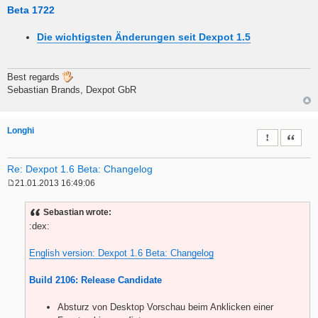
Beta 1722
Die wichtigsten Änderungen seit Dexpot 1.5
Best regards
Sebastian Brands, Dexpot GbR
Longhi
Report this 
Quote
Re: Dexpot 1.6 Beta: Changelog
21.01.2013 16:49:06
P
o
s
Sebastian wrote:
t
:dex:
English version: Dexpot 1.6 Beta: Changelog
Build 2106: Release Candidate
Absturz von Desktop Vorschau beim Anklicken einer