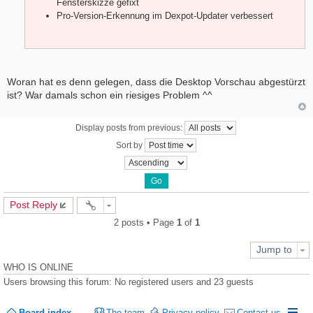
Fensterskizze gefixt
Pro-Version-Erkennung im Dexpot-Updater verbessert
Woran hat es denn gelegen, dass die Desktop Vorschau abgestürzt
ist? War damals schon ein riesiges Problem ^^
Display posts from previous:
Sort by
Post Reply
2 posts • Page
1
of
1
Jump to
WHO IS ONLINE
Users browsing this forum: No registered users and 23 guests
Board index
The team
Privacy policy
Contact us