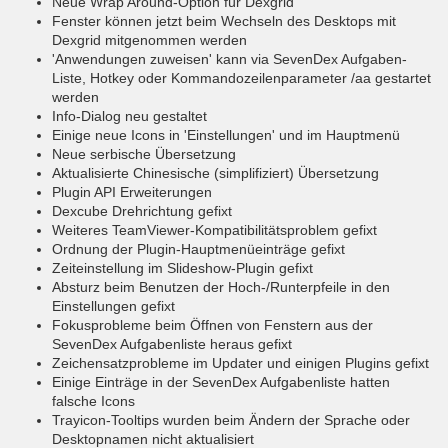
Neue Wrap Around-Option für Dexgrid
Fenster können jetzt beim Wechseln des Desktops mit
Dexgrid mitgenommen werden
'Anwendungen zuweisen' kann via SevenDex Aufgaben-
Liste, Hotkey oder Kommandozeilenparameter /aa gestartet
werden
Info-Dialog neu gestaltet
Einige neue Icons in 'Einstellungen' und im Hauptmenü
Neue serbische Übersetzung
Aktualisierte Chinesische (simplifiziert) Übersetzung
Plugin API Erweiterungen
Dexcube Drehrichtung gefixt
Weiteres TeamViewer-Kompatibilitätsproblem gefixt
Ordnung der Plugin-Hauptmenüeinträge gefixt
Zeiteinstellung im Slideshow-Plugin gefixt
Absturz beim Benutzen der Hoch-/Runterpfeile in den
Einstellungen gefixt
Fokusprobleme beim Öffnen von Fenstern aus der
SevenDex Aufgabenliste heraus gefixt
Zeichensatzprobleme im Updater und einigen Plugins gefixt
Einige Einträge in der SevenDex Aufgabenliste hatten
falsche Icons
Trayicon-Tooltips wurden beim Ändern der Sprache oder
Desktopnamen nicht aktualisiert