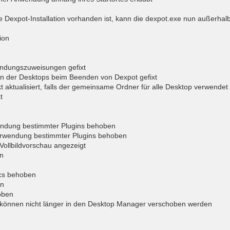
 Dexpot-Installation vorhanden ist, kann die dexpot.exe nun außerhal
ion
ndungszuweisungen gefixt
n der Desktops beim Beenden von Dexpot gefixt
kt aktualisiert, falls der gemeinsame Ordner für alle Desktop verwende
t
endung bestimmter Plugins behoben
Verwendung bestimmter Plugins behoben
Vollbildvorschau angezeigt
n
ics behoben
en
oben
 können nicht länger in den Desktop Manager verschoben werden