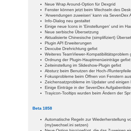
Neue Wrap Around-Option für Dexgrid
Fenster können jetzt beim Wechseln des Des
'Anwendungen zuweisen' kann via SevenDex A
Info-Dialog neu gestaltet
Einige neue Icons in 'Einstellungen' und im 
Neue serbische Übersetzung
Aktualisierte Chinesische (simplifiziert) Übers
Plugin API Erweiterungen
Dexcube Drehrichtung gefixt
Weiteres TeamViewer-Kompatibilitätsproblem g
Ordnung der Plugin-Hauptmenüeinträge gefixt
Zeiteinstellung im Slideshow-Plugin gefixt
Absturz beim Benutzen der Hoch-/Runterpfeile 
Fokusprobleme beim Öffnen von Fenstern aus 
Zeichensatzprobleme im Updater und einigen P
Einige Einträge in der SevenDex Aufgabenliste
Trayicon-Tooltips wurden beim Ändern der Spr
Beta 1858
Automatische Regeln zur Wiederherstellung vo
(my)wechsel.ini setzen)
Neue Option hinzügefügt, die das Zuweisen ei