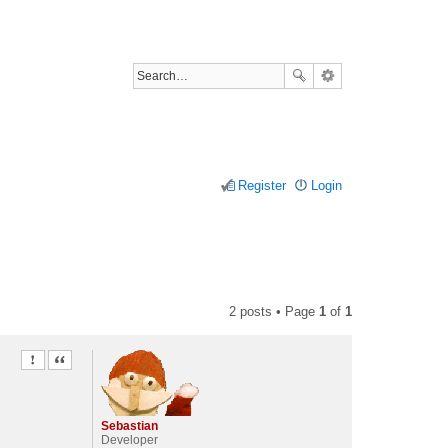
Register
Login
2 posts • Page
1
of
1
Report this post
Quote
Sebastian
Developer