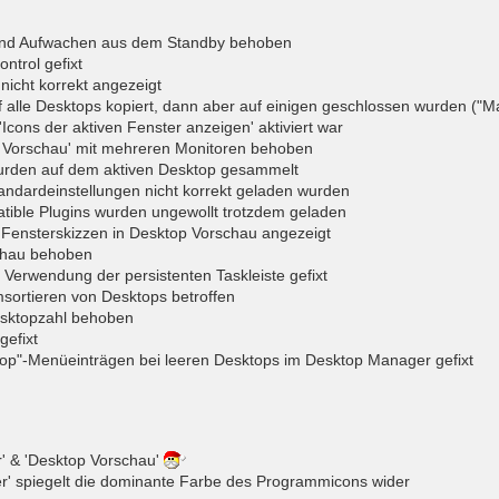
 und Aufwachen aus dem Standby behoben
trol gefixt
nicht korrekt angezeigt
 alle Desktops kopiert, dann aber auf einigen geschlossen wurden ("Ma
Icons der aktiven Fenster anzeigen' aktiviert war
 Vorschau' mit mehreren Monitoren behoben
urden auf dem aktiven Desktop gesammelt
tandardeinstellungen nicht korrekt geladen wurden
ible Plugins wurden ungewollt trotzdem geladen
s 'Fensterskizzen in Desktop Vorschau angezeigt
schau behoben
 Verwendung der persistenten Taskleiste gefixt
ortieren von Desktops betroffen
esktopzahl behoben
gefixt
top"-Menüeinträgen bei leeren Desktops im Desktop Manager gefixt
 & 'Desktop Vorschau'
r' spiegelt die dominante Farbe des Programmicons wider