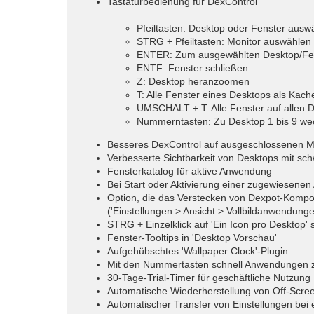
Tastaturbedienung für DexControl
Pfeiltasten: Desktop oder Fenster ausw
STRG + Pfeiltasten: Monitor auswählen
ENTER: Zum ausgewählten Desktop/Fe
ENTF: Fenster schließen
Z: Desktop heranzoomen
T: Alle Fenster eines Desktops als Kach
UMSCHALT + T: Alle Fenster auf allen D
Nummerntasten: Zu Desktop 1 bis 9 wec
Besseres DexControl auf ausgeschlossenen M
Verbesserte Sichtbarkeit von Desktops mit sch
Fensterkatalog für aktive Anwendung
Bei Start oder Aktivierung einer zugewiesen
Option, die das Verstecken von Dexpot-Kompon
('Einstellungen > Ansicht > Vollbildanwendunge
STRG + Einzelklick auf 'Ein Icon pro Desktop' 
Fenster-Tooltips in 'Desktop Vorschau'
Aufgehübschtes 'Wallpaper Clock'-Plugin
Mit den Nummertasten schnell Anwendungen 
30-Tage-Trial-Timer für geschäftliche Nutzung
Automatische Wiederherstellung von Off-Scre
Automatischer Transfer von Einstellungen bei e