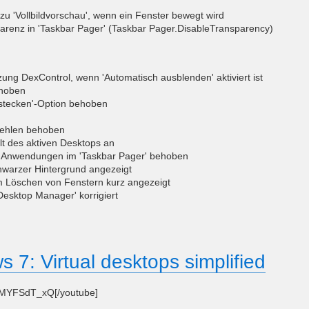
u 'Vollbildvorschau', wenn ein Fenster bewegt wird
arenz in 'Taskbar Pager' (Taskbar Pager.DisableTransparency)
ung DexControl, wenn 'Automatisch ausblenden' aktiviert ist
ehoben
rstecken'-Option behoben
efehlen behoben
lt des aktiven Desktops an
en Anwendungen im 'Taskbar Pager' behoben
warzer Hintergrund angezeigt
 Löschen von Fenstern kurz angezeigt
'Desktop Manager' korrigiert
 7: Virtual desktops simplified
YMYFSdT_xQ[/youtube]