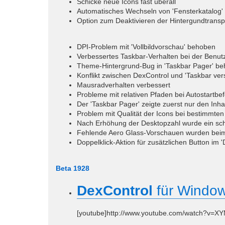
Schicke neue Icons fast überall
Automatisches Wechseln von 'Fensterkatalog' z
Option zum Deaktivieren der Hintergundtransp
DPI-Problem mit 'Vollbildvorschau' behoben
Verbessertes Taskbar-Verhalten bei der Benutz
Theme-Hintergrund-Bug in 'Taskbar Pager' b
Konflikt zwischen DexControl und 'Taskbar ve
Mausradverhalten verbessert
Probleme mit relativen Pfaden bei Autostartb
Der 'Taskbar Pager' zeigte zuerst nur den Inha
Problem mit Qualität der Icons bei bestimmt
Nach Erhöhung der Desktopzahl wurde ein sch
Fehlende Aero Glass-Vorschauen wurden beim
Doppelklick-Aktion für zusätzlichen Button im 
Beta 1928
DexControl
für Windows
[youtube]http://www.youtube.com/watch?v=X