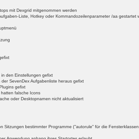
ktops mit Dexgrid mitgenommen werden
ufgaben-Liste, Hotkey oder Kommandozeilenparameter /aa gestartet
Hauptmenü
etzung
efixt
in den Einstellungen gefixt
der SevenDex Aufgabenliste heraus gefixt
lugins gefixt
 hatten falsche Icons
ache oder Desktopnamen nicht aktualisiert
n Sitzungen bestimmter Programme ("autorule" für die Fensterklassen 
ner Anwendung anhang ihres Startortes erlaubt