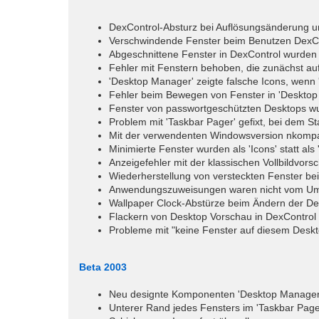
DexControl-Absturz bei Auflösungsänderung
Verschwindende Fenster beim Benutzen DexCon
Abgeschnittene Fenster in DexControl wurden 
Fehler mit Fenstern behoben, die zunächst auf
'Desktop Manager' zeigte falsche Icons, wenn '
Fehler beim Bewegen von Fenster in 'Desktop
Fenster von passwortgeschützten Desktops w
Problem mit 'Taskbar Pager' gefixt, bei dem S
Mit der verwendenten Windowsversion nkompat
Minimierte Fenster wurden als 'Icons' statt al
Anzeigefehler mit der klassischen Vollbildvor
Wiederherstellung von versteckten Fenster bei
Anwendungszuweisungen waren nicht vom Ums
Wallpaper Clock-Abstürze beim Ändern der D
Flackern von Desktop Vorschau in DexControl 
Probleme mit "keine Fenster auf diesem Desk
Beta 2003
Neu designte Komponenten 'Desktop Manager'
Unterer Rand jedes Fensters im 'Taskbar Page