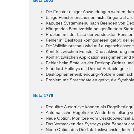
Beta 1805
Die Fenster einiger Anwendungen wurden dur
Einige Fenster erscheinen nicht länger auf all
Kaputtes Systemmenü nach Beenden von Dexp
Hängendes Benutzerbild bei geöffnetem Star
Problem mit der Liste der versteckten Fenster 
Fehler in 'Desktops konfigurieren' gefixt, der
Die Vollbildvorschau wird auf ausgeschlossen
Konflikt zwischen Fenster-Crossaktivierung un
Konflikt zwischen Application assignment and 
Fehler beim Erstellen der Desktop-Ordner und
Standard-Hotkeys mit Dexpot Portable gefixt
Desktopnameneinblendung-Problem beim schne
Problem mit Sprachdateien gefixt, die Symbole
Beta 1776
Reguläre Ausdrücke können als Regelbedingu
Automatische Regeln zur Wiederherstellung 
Neue Option, Monitore vom Desktopwechsel a
Das Verstecken des Systrays (aka Benachricht
Neue Option des DexTab Taskwechsler, leere