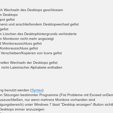
ch Wechseln des Desktops geschlossen
en Desktops
ot gefixt
tmenü und anschließendem Desktopwechsel gefixt
gefixt
 ein Löschen des Desktophintergrunds verhinderte
en Monitoren nicht mehr angezeigt
d Monitorausschluss gefixt
Monitorausschluss gefixt
 Verschieben/Kopieren von Icons gefixt
llen Wechseln der Desktops gefixt
 nicht-Lateinischer Alphabete enthalten
ng benutzt werden (
Syntax
)
von Sitzungen bestimmter Programme (Fixt Probleme mit Exceed onDe
uszuschließen, nur wenn mehrere Monitore vorhanden sind
igungsbereich) unter Windows 7 lässt "Desktop anzeigen"-Button sicht
 Desktops immer anzuzeigen