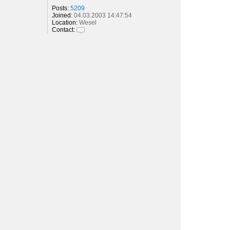
Posts:
5209
Joined:
04.03.2003 14:47:54
Location:
Wesel
Contact:
C
o
n
t
a
c
t
S
e
b
a
s
t
i
a
n