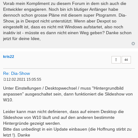
o
Vorab mein Kompliment zu diesem Forum in dem sich auch die
s
Entwickler engagieren. Noch bin ich blutiger Anfänger habe
t
dennoch schon grosse Pläne mit diesem super Ptogramm. Dia-
Show, ja in Dexpot nicht unterstützt. Wenn aber Dexpot so
eingestellt ist, dass es nicht mit Windows aufstartet, also noch
inaktiv ist - müsste es dann nicht einen Weg geben? Danke schon
jetzt für deine Idee,
kris22
Report this 
Quote
Re: Dia-Show
12.02.2021 15:05:55
P
o
Unter Einstellungen / Desktopwechsel / muss "Hintergrundbild
s
anpassen" ausgeschaltet sein, dann funktioniert die Slideshow von
t
W10.
Leider kann man nicht definieren, dass auf einem Desktop die
Slideshow von W10 läuft und auf den anderen bestimmte
Hintergründe gezeigt werden.
Bitte das unbedingt in ein Update einbauen (die Hoffnung stirbt zu
letzt !). Danke