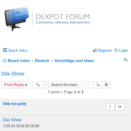
Quick links
Register
Login
Board index
Deutsch
Vorschläge und Ideen
ea
Dia-Show
rc
Post Reply
h
2 posts • Page
1
of
1
Oldy but goldy
Report this 
Quote
Dia-Show
05.04.2018 09:18:08
P