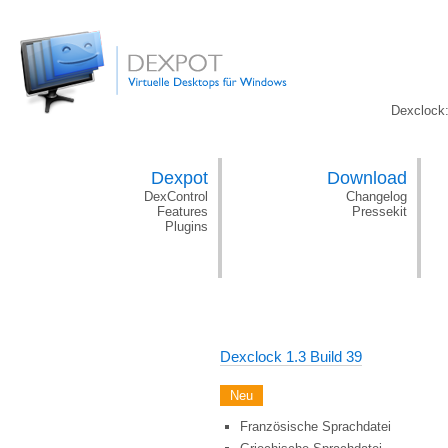
Dexclock
Dexpot
Download
DexControl
Changelog
Features
Pressekit
Plugins
Dexclock 1.3 Build 39
Neu
Französische Sprachdatei